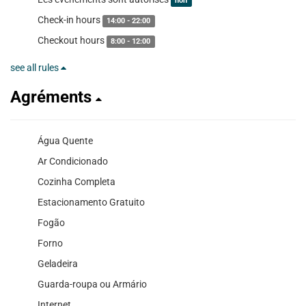
non
Check-in hours
14:00 - 22:00
Checkout hours
8:00 - 12:00
see all rules
Agréments
Água Quente
Ar Condicionado
Cozinha Completa
Estacionamento Gratuito
Fogão
Forno
Geladeira
Guarda-roupa ou Armário
Internet