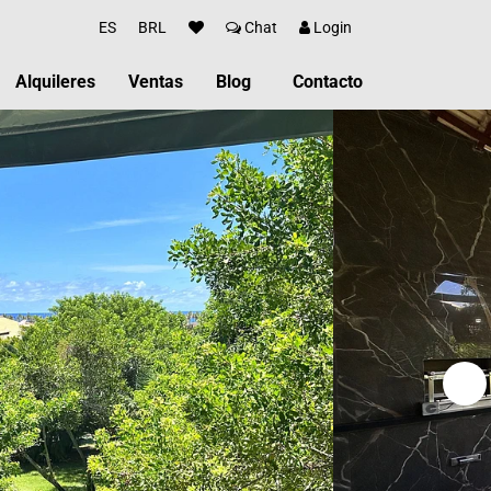
ES
BRL
Chat
Login
Alquileres
Ventas
Blog
Contacto
heça a Reserva Imbassaí
cubra Imbassaí
a Gastronómica
vidades Deportivas
os de interés cerca de Imbassai