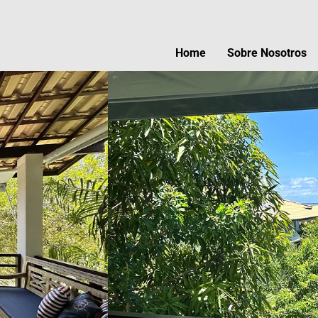
Home
Sobre Nosotros
Con
Des
Guí
Acti
Punt