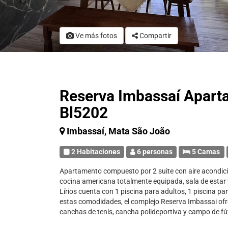
Ve más fotos
Compartir
Reserva Imbassaí Apart
Bl5202
Imbassaí, Mata São João
2 Habitaciones
6 personas
5 Camas
Apartamento compuesto por 2 suite con aire acondici
cocina americana totalmente equipada, sala de estar
Lírios cuenta con 1 piscina para adultos, 1 piscina par
estas comodidades, el complejo Reserva Imbassai ofre
canchas de tenis, cancha polideportiva y campo de fú