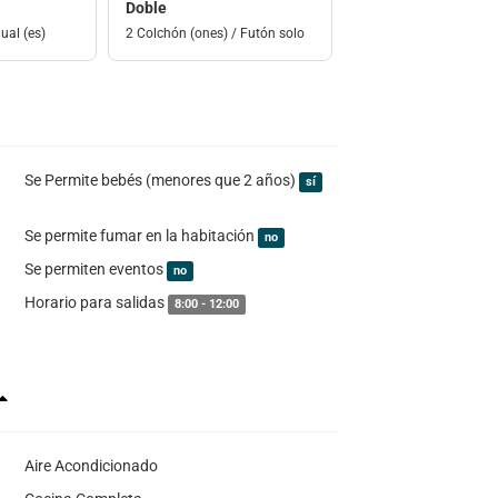
Doble
ual (es)
2 Colchón (ones) / Futón solo
Se Permite bebés (menores que 2 años)
sí
Se permite fumar en la habitación
no
Se permiten eventos
no
Horario para salidas
8:00 - 12:00
Aire Acondicionado